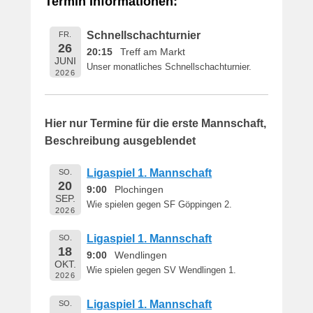
Termin Informationen:
i
c
Schnellschachturnier
FR.
h
26
20:15
Treff am Markt
t
JUNI
Unser monatliches Schnellschachturnier.
a
2026
m
1
6
Hier nur Termine für die erste Mannschaft,
.
Beschreibung ausgeblendet
M
a
Ligaspiel 1. Mannschaft
SO.
i
20
9:00
Plochingen
2
SEP.
Wie spielen gegen SF Göppingen 2.
0
2026
1
Ligaspiel 1. Mannschaft
SO.
9
18
9:00
Wendlingen
v
OKT.
o
Wie spielen gegen SV Wendlingen 1.
2026
n
B
Ligaspiel 1. Mannschaft
SO.