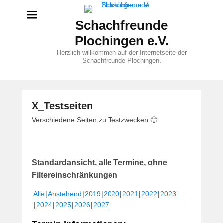
Schachfreunde
Plochingen e.V.
Herzlich willkommen auf der Internetseite der
Schachfreunde Plochingen.
X_Testseiten
V
Verschiedene Seiten zu Testzwecken 🙂
e
r
ö
Standardansicht, alle Termine, ohne
f
f
Filtereinschränkungen
e
Alle
Anstehend
2019
2020
2021
2022
2023
n
2024
2025
2026
2027
t
l