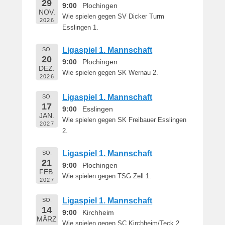
29
e
9:00
Plochingen
NOV.
r
Wie spielen gegen SV Dicker Turm
2026
n
Esslingen 1.
h
a
Ligaspiel 1. Mannschaft
SO.
r
20
9:00
Plochingen
DEZ.
d
Wie spielen gegen SK Wernau 2.
2026
M
a
Ligaspiel 1. Mannschaft
SO.
r
17
9:00
Esslingen
t
JAN.
Wie spielen gegen SK Freibauer Esslingen
i
2027
2.
n
Ligaspiel 1. Mannschaft
SO.
21
9:00
Plochingen
FEB.
Wie spielen gegen TSG Zell 1.
2027
Ligaspiel 1. Mannschaft
SO.
14
9:00
Kirchheim
MÄRZ
Wie spielen gegen SC Kirchheim/Teck 2.