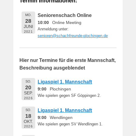
Termin Informationen:
i
c
Seniorenschach Online
MO.
h
28
10:00
Online Meeting
t
JUNI
Anmeldung unter:
a
2021
senioren@schachfreunde-plochingen.de
m
1
6
.
Hier nur Termine für die erste Mannschaft,
M
Beschreibung ausgeblendet
a
i
Ligaspiel 1. Mannschaft
SO.
2
20
9:00
Plochingen
0
SEP.
Wie spielen gegen SF Göppingen 2.
1
2026
9
Ligaspiel 1. Mannschaft
SO.
v
18
9:00
Wendlingen
o
OKT.
n
Wie spielen gegen SV Wendlingen 1.
2026
B