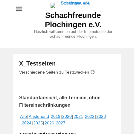
Schachfreunde
Plochingen e.V.
Herzlich willkommen auf der Internetseite der
Schachfreunde Plochingen.
X_Testseiten
V
Verschiedene Seiten zu Testzwecken 🙂
e
r
ö
Standardansicht, alle Termine, ohne
f
f
Filtereinschränkungen
e
Alle
Anstehend
2019
2020
2021
2022
2023
n
2024
2025
2026
2027
t
l