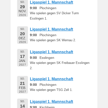
e
Ligaspiel 1. Mannschaft
SO.
29
r
9:00
Plochingen
NOV.
n
Wie spielen gegen SV Dicker Turm
2026
h
Esslingen 1.
a
r
Ligaspiel 1. Mannschaft
SO.
d
20
9:00
Plochingen
DEZ.
M
Wie spielen gegen SK Wernau 2.
2026
a
r
Ligaspiel 1. Mannschaft
SO.
t
17
9:00
Esslingen
i
JAN.
Wie spielen gegen SK Freibauer Esslingen
n
2027
2.
Ligaspiel 1. Mannschaft
SO.
21
9:00
Plochingen
FEB.
Wie spielen gegen TSG Zell 1.
2027
Ligaspiel 1. Mannschaft
SO.
14
9:00
Kirchheim