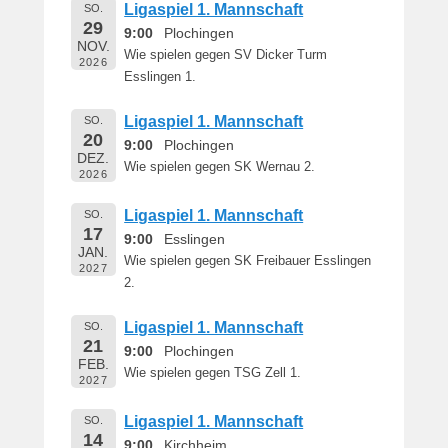
e
Ligaspiel 1. Mannschaft
SO.
29
r
9:00
Plochingen
NOV.
n
Wie spielen gegen SV Dicker Turm
2026
h
Esslingen 1.
a
r
Ligaspiel 1. Mannschaft
SO.
d
20
9:00
Plochingen
DEZ.
M
Wie spielen gegen SK Wernau 2.
2026
a
r
Ligaspiel 1. Mannschaft
SO.
t
17
9:00
Esslingen
i
JAN.
Wie spielen gegen SK Freibauer Esslingen
n
2027
2.
Ligaspiel 1. Mannschaft
SO.
21
9:00
Plochingen
FEB.
Wie spielen gegen TSG Zell 1.
2027
Ligaspiel 1. Mannschaft
SO.
14
9:00
Kirchheim