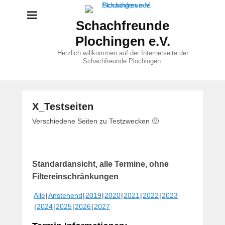
Schachfreunde
Plochingen e.V.
Herzlich willkommen auf der Internetseite der
Schachfreunde Plochingen.
X_Testseiten
V
Verschiedene Seiten zu Testzwecken 🙂
e
r
ö
Standardansicht, alle Termine, ohne
f
f
Filtereinschränkungen
e
Alle
Anstehend
2019
2020
2021
2022
2023
n
2024
2025
2026
2027
t
l