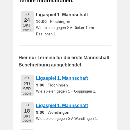
Termin Informationen:
i
c
Ligaspiel 1. Mannschaft
SO.
h
24
10:00
Plochingen
t
OKT.
Wir spielen gegen SV Dicker Turm
a
2021
Esslingen 1.
m
1
6
.
Hier nur Termine für die erste Mannschaft,
M
Beschreibung ausgeblendet
a
i
Ligaspiel 1. Mannschaft
SO.
2
20
9:00
Plochingen
0
SEP.
Wie spielen gegen SF Göppingen 2.
1
2026
9
Ligaspiel 1. Mannschaft
SO.
v
18
9:00
Wendlingen
o
OKT.
n
Wie spielen gegen SV Wendlingen 1.
2026
B