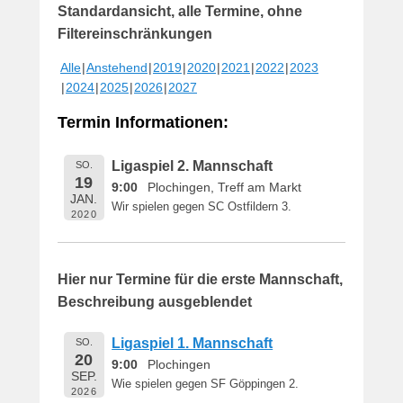
Standardansicht, alle Termine, ohne
f
f
Filtereinschränkungen
e
Alle
Anstehend
2019
2020
2021
2022
2023
n
2024
2025
2026
2027
t
l
Termin Informationen:
i
c
Ligaspiel 2. Mannschaft
SO.
h
19
9:00
Plochingen, Treff am Markt
t
JAN.
Wir spielen gegen SC Ostfildern 3.
a
2020
m
1
6
Hier nur Termine für die erste Mannschaft,
.
Beschreibung ausgeblendet
M
a
Ligaspiel 1. Mannschaft
SO.
i
20
9:00
Plochingen
2
SEP.
Wie spielen gegen SF Göppingen 2.
0
2026