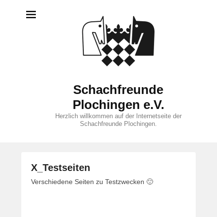
Schachfreunde
Plochingen e.V.
Herzlich willkommen auf der Internetseite der
Schachfreunde Plochingen.
X_Testseiten
V
Verschiedene Seiten zu Testzwecken 🙂
e
r
ö