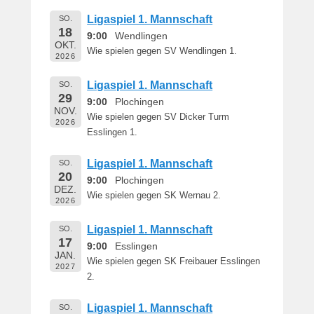
1
Ligaspiel 1. Mannschaft
SO.
9
18
9:00
Wendlingen
v
OKT.
o
Wie spielen gegen SV Wendlingen 1.
2026
n
B
Ligaspiel 1. Mannschaft
SO.
29
e
9:00
Plochingen
NOV.
r
Wie spielen gegen SV Dicker Turm
2026
n
Esslingen 1.
h
a
Ligaspiel 1. Mannschaft
SO.
r
20
9:00
Plochingen
DEZ.
d
Wie spielen gegen SK Wernau 2.
2026
M
a
Ligaspiel 1. Mannschaft
SO.
r
17
9:00
Esslingen
t
JAN.
Wie spielen gegen SK Freibauer Esslingen
i
2027
2.
n
Ligaspiel 1. Mannschaft
SO.