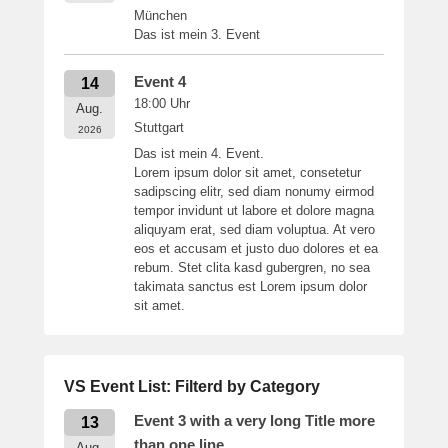
München
Das ist mein 3. Event
Event 4
14
18:00
Uhr
Aug.
Stuttgart
2026
Das ist mein 4. Event.
Lorem ipsum dolor sit amet, consetetur
sadipscing elitr, sed diam nonumy eirmod
tempor invidunt ut labore et dolore magna
aliquyam erat, sed diam voluptua. At vero
eos et accusam et justo duo dolores et ea
rebum. Stet clita kasd gubergren, no sea
takimata sanctus est Lorem ipsum dolor
sit amet.
VS Event List: Filterd by Category
Event 3 with a very long Title more
13
than one line
Aug.