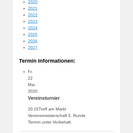
2020
i
2021
c
2022
h
2023
t
2024
a
2025
m
2026
1
2027
6
.
Termin Informationen:
M
a
Fr.
i
22
2
Mai
0
2020
1
Vereinsturnier
9
v
20:15
Treff am Markt
o
Vereinsmeisterschaft 5. Runde
n
Termin unter Vorbehalt.
B