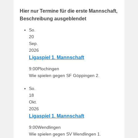
e
r
Hier nur Termine für die erste Mannschaft,
n
Beschreibung ausgeblendet
h
a
So.
r
20
d
Sep.
M
2026
a
Ligaspiel 1. Mannschaft
r
9:00
Plochingen
t
Wie spielen gegen SF Göppingen 2.
i
n
So.
18
Okt.
2026
Ligaspiel 1. Mannschaft
9:00
Wendlingen
Wie spielen gegen SV Wendlingen 1.