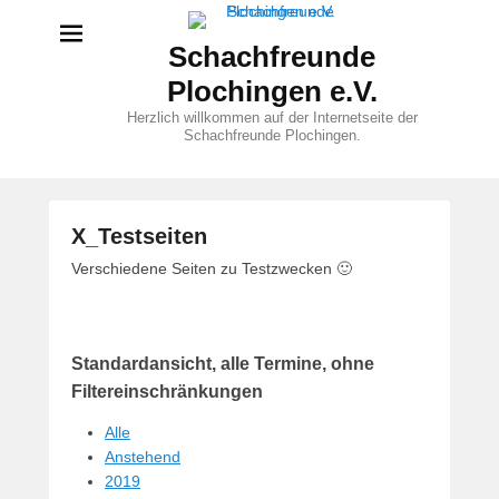
Schachfreunde
Plochingen e.V.
Herzlich willkommen auf der Internetseite der
Schachfreunde Plochingen.
X_Testseiten
V
Verschiedene Seiten zu Testzwecken 🙂
e
r
ö
Standardansicht, alle Termine, ohne
f
f
Filtereinschränkungen
e
Alle
n
Anstehend
t
2019
l