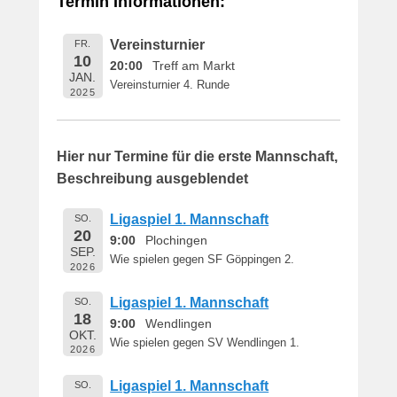
Termin Informationen:
i
c
Vereinsturnier
FR.
h
10
20:00
Treff am Markt
t
JAN.
Vereinsturnier 4. Runde
a
2025
m
1
6
Hier nur Termine für die erste Mannschaft,
.
Beschreibung ausgeblendet
M
a
Ligaspiel 1. Mannschaft
SO.
i
20
9:00
Plochingen
2
SEP.
Wie spielen gegen SF Göppingen 2.
0
2026
1
Ligaspiel 1. Mannschaft
SO.
9
18
9:00
Wendlingen
v
OKT.
o
Wie spielen gegen SV Wendlingen 1.
2026
n
B
Ligaspiel 1. Mannschaft
SO.