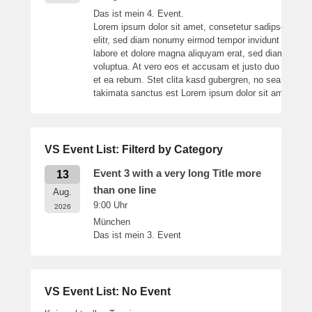
Das ist mein 4. Event.
Lorem ipsum dolor sit amet, consetetur sadipscing
elitr, sed diam nonumy eirmod tempor invidunt ut
labore et dolore magna aliquyam erat, sed diam
voluptua. At vero eos et accusam et justo duo dolores
et ea rebum. Stet clita kasd gubergren, no sea
takimata sanctus est Lorem ipsum dolor sit amet.
VS Event List: Filterd by Category
Event 3 with a very long Title more
13
than one line
Aug.
9:00
Uhr
2026
München
Das ist mein 3. Event
VS Event List: No Event