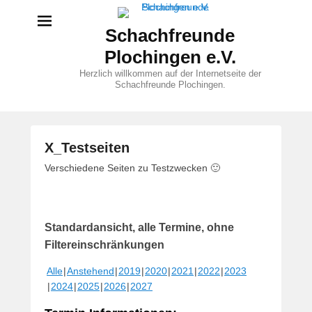
Schachfreunde
Plochingen e.V.
Herzlich willkommen auf der Internetseite der
Schachfreunde Plochingen.
X_Testseiten
V
Verschiedene Seiten zu Testzwecken 🙂
e
r
ö
Standardansicht, alle Termine, ohne
f
f
Filtereinschränkungen
e
Alle
Anstehend
2019
2020
2021
2022
2023
n
2024
2025
2026
2027
t
l