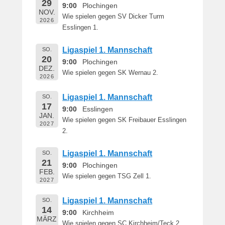
29
e
9:00
Plochingen
NOV.
r
Wie spielen gegen SV Dicker Turm
2026
n
Esslingen 1.
h
a
Ligaspiel 1. Mannschaft
SO.
r
20
9:00
Plochingen
DEZ.
d
Wie spielen gegen SK Wernau 2.
2026
M
a
Ligaspiel 1. Mannschaft
SO.
r
17
9:00
Esslingen
t
JAN.
Wie spielen gegen SK Freibauer Esslingen
i
2027
2.
n
Ligaspiel 1. Mannschaft
SO.
21
9:00
Plochingen
FEB.
Wie spielen gegen TSG Zell 1.
2027
Ligaspiel 1. Mannschaft
SO.
14
9:00
Kirchheim
MÄRZ
Wie spielen gegen SC Kirchheim/Teck 2.