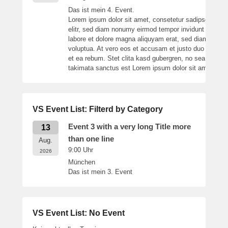
Das ist mein 4. Event.
Lorem ipsum dolor sit amet, consetetur sadipscing
elitr, sed diam nonumy eirmod tempor invidunt ut
labore et dolore magna aliquyam erat, sed diam
voluptua. At vero eos et accusam et justo duo dolores
et ea rebum. Stet clita kasd gubergren, no sea
takimata sanctus est Lorem ipsum dolor sit amet.
VS Event List: Filterd by Category
Event 3 with a very long Title more
13
than one line
Aug.
9:00
Uhr
2026
München
Das ist mein 3. Event
VS Event List: No Event