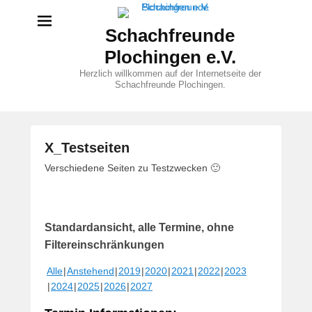
Schachfreunde
Plochingen e.V.
Herzlich willkommen auf der Internetseite der
Schachfreunde Plochingen.
X_Testseiten
V
Verschiedene Seiten zu Testzwecken 🙂
e
r
ö
Standardansicht, alle Termine, ohne
f
f
Filtereinschränkungen
e
Alle
Anstehend
2019
2020
2021
2022
2023
n
2024
2025
2026
2027
t
l