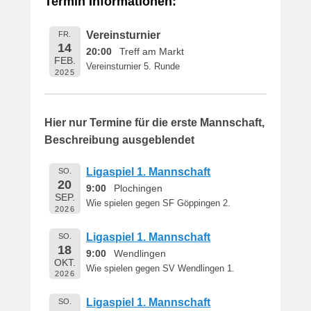
Termin Informationen:
i
c
Vereinsturnier
FR.
h
14
20:00
Treff am Markt
t
FEB.
Vereinsturnier 5. Runde
a
2025
m
1
6
Hier nur Termine für die erste Mannschaft,
.
Beschreibung ausgeblendet
M
a
Ligaspiel 1. Mannschaft
SO.
i
20
9:00
Plochingen
2
SEP.
Wie spielen gegen SF Göppingen 2.
0
2026
1
Ligaspiel 1. Mannschaft
SO.
9
18
9:00
Wendlingen
v
OKT.
o
Wie spielen gegen SV Wendlingen 1.
2026
n
B
Ligaspiel 1. Mannschaft
SO.