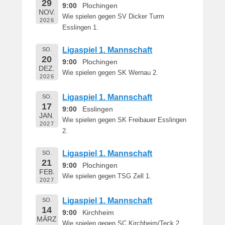
29
e
9:00
Plochingen
NOV.
r
Wie spielen gegen SV Dicker Turm
2026
n
Esslingen 1.
h
a
Ligaspiel 1. Mannschaft
SO.
r
20
9:00
Plochingen
DEZ.
d
Wie spielen gegen SK Wernau 2.
2026
M
a
Ligaspiel 1. Mannschaft
SO.
r
17
9:00
Esslingen
t
JAN.
Wie spielen gegen SK Freibauer Esslingen
i
2027
2.
n
Ligaspiel 1. Mannschaft
SO.
21
9:00
Plochingen
FEB.
Wie spielen gegen TSG Zell 1.
2027
Ligaspiel 1. Mannschaft
SO.
14
9:00
Kirchheim
MÄRZ
Wie spielen gegen SC Kirchheim/Teck 2.