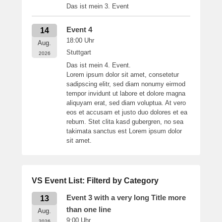
Das ist mein 3. Event
Event 4
14
18:00
Uhr
Aug.
Stuttgart
2026
Das ist mein 4. Event.
Lorem ipsum dolor sit amet, consetetur
sadipscing elitr, sed diam nonumy eirmod
tempor invidunt ut labore et dolore magna
aliquyam erat, sed diam voluptua. At vero
eos et accusam et justo duo dolores et ea
rebum. Stet clita kasd gubergren, no sea
takimata sanctus est Lorem ipsum dolor
sit amet.
VS Event List: Filterd by Category
Event 3 with a very long Title more
13
than one line
Aug.
9:00
Uhr
2026