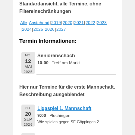
Standardansicht, alle Termine, ohne
f
f
Filtereinschränkungen
e
Alle
Anstehend
2019
2020
2021
2022
2023
n
2024
2025
2026
2027
t
l
Termin Informationen:
i
c
Seniorenschach
MO.
h
12
10:00
Treff am Markt
t
MAI
a
2025
m
1
Hier nur Termine für die erste Mannschaft,
6
Beschreibung ausgeblendet
.
M
Ligaspiel 1. Mannschaft
SO.
a
20
9:00
Plochingen
i
SEP.
Wie spielen gegen SF Göppingen 2.
2
2026
0