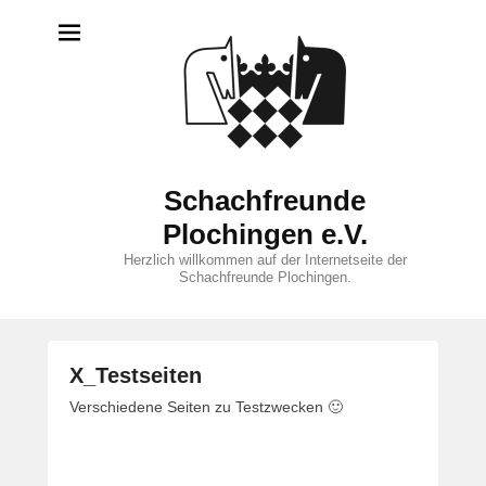
Schachfreunde
Plochingen e.V.
Herzlich willkommen auf der Internetseite der
Schachfreunde Plochingen.
X_Testseiten
V
Verschiedene Seiten zu Testzwecken 🙂
e
r
ö