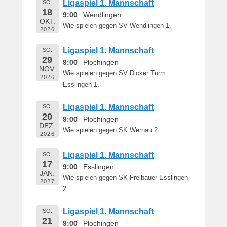
Ligaspiel 1. Mannschaft
SO.
1
18
9:00
Wendlingen
9
OKT.
v
Wie spielen gegen SV Wendlingen 1.
2026
o
n
Ligaspiel 1. Mannschaft
SO.
29
B
9:00
Plochingen
NOV.
e
Wie spielen gegen SV Dicker Turm
2026
r
Esslingen 1.
n
h
Ligaspiel 1. Mannschaft
SO.
a
20
9:00
Plochingen
DEZ.
r
Wie spielen gegen SK Wernau 2.
2026
d
M
Ligaspiel 1. Mannschaft
SO.
a
17
9:00
Esslingen
r
JAN.
Wie spielen gegen SK Freibauer Esslingen
t
2027
2.
i
n
Ligaspiel 1. Mannschaft
SO.
21
9:00
Plochingen