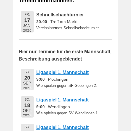
Termin Informationen:
i
c
Schnellschachturnier
FR.
h
17
20:00
Treff am Markt
t
JAN.
Vereinsinternes Schnellschachturnier
a
2020
m
1
6
Hier nur Termine für die erste Mannschaft,
.
Beschreibung ausgeblendet
M
a
Ligaspiel 1. Mannschaft
SO.
i
20
9:00
Plochingen
2
SEP.
Wie spielen gegen SF Göppingen 2.
0
2026
1
Ligaspiel 1. Mannschaft
SO.
9
18
9:00
Wendlingen
v
OKT.
o
Wie spielen gegen SV Wendlingen 1.
2026
n
B
Ligaspiel 1. Mannschaft
SO.