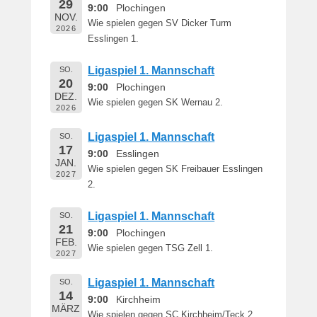
29
e
9:00
Plochingen
NOV.
r
Wie spielen gegen SV Dicker Turm
2026
n
Esslingen 1.
h
a
Ligaspiel 1. Mannschaft
SO.
r
20
9:00
Plochingen
DEZ.
d
Wie spielen gegen SK Wernau 2.
2026
M
a
Ligaspiel 1. Mannschaft
SO.
r
17
9:00
Esslingen
t
JAN.
Wie spielen gegen SK Freibauer Esslingen
i
2027
2.
n
Ligaspiel 1. Mannschaft
SO.
21
9:00
Plochingen
FEB.
Wie spielen gegen TSG Zell 1.
2027
Ligaspiel 1. Mannschaft
SO.
14
9:00
Kirchheim
MÄRZ
Wie spielen gegen SC Kirchheim/Teck 2.