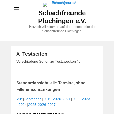
Schachfreunde
Plochingen e.V.
Herzlich willkommen auf der Internetseite der
Schachfreunde Plochingen.
X_Testseiten
V
Verschiedene Seiten zu Testzwecken 🙂
e
r
ö
Standardansicht, alle Termine, ohne
f
f
Filtereinschränkungen
e
Alle
Anstehend
2019
2020
2021
2022
2023
n
2024
2025
2026
2027
t
l