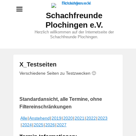
Schachfreunde
Plochingen e.V.
Herzlich willkommen auf der Internetseite der
Schachfreunde Plochingen.
X_Testseiten
V
Verschiedene Seiten zu Testzwecken 🙂
e
r
ö
Standardansicht, alle Termine, ohne
f
f
Filtereinschränkungen
e
Alle
Anstehend
2019
2020
2021
2022
2023
n
2024
2025
2026
2027
t
l