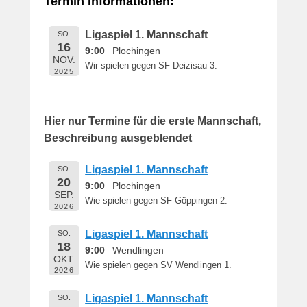
Termin Informationen:
i
c
Ligaspiel 1. Mannschaft
SO.
h
16
9:00
Plochingen
t
NOV.
Wir spielen gegen SF Deizisau 3.
a
2025
m
1
6
Hier nur Termine für die erste Mannschaft,
.
Beschreibung ausgeblendet
M
a
Ligaspiel 1. Mannschaft
SO.
i
20
9:00
Plochingen
2
SEP.
Wie spielen gegen SF Göppingen 2.
0
2026
1
Ligaspiel 1. Mannschaft
SO.
9
18
9:00
Wendlingen
v
OKT.
o
Wie spielen gegen SV Wendlingen 1.
2026
n
B
Ligaspiel 1. Mannschaft
SO.