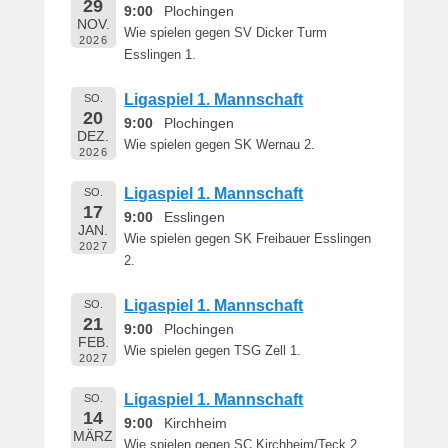
29
e
9:00
Plochingen
NOV.
r
Wie spielen gegen SV Dicker Turm
2026
n
Esslingen 1.
h
a
Ligaspiel 1. Mannschaft
SO.
r
20
9:00
Plochingen
DEZ.
d
Wie spielen gegen SK Wernau 2.
2026
M
a
Ligaspiel 1. Mannschaft
SO.
r
17
9:00
Esslingen
t
JAN.
Wie spielen gegen SK Freibauer Esslingen
i
2027
2.
n
Ligaspiel 1. Mannschaft
SO.
21
9:00
Plochingen
FEB.
Wie spielen gegen TSG Zell 1.
2027
Ligaspiel 1. Mannschaft
SO.
14
9:00
Kirchheim
MÄRZ
Wie spielen gegen SC Kirchheim/Teck 2.