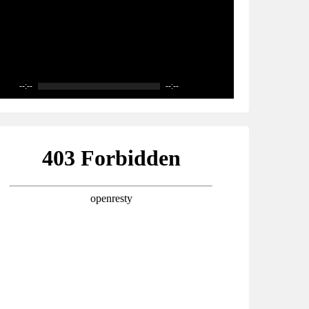
--:--
--:--