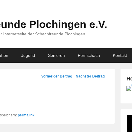
unde Plochingen e.V.
r Internetseite der Schachfreunde Plochingen.
ften
Jugend
Senioren
Fernschach
Kontakt
Beitragsnavigation
←
Vorheriger Beitrag
Nächster Beitrag
→
He
k speichern:
permalink
.