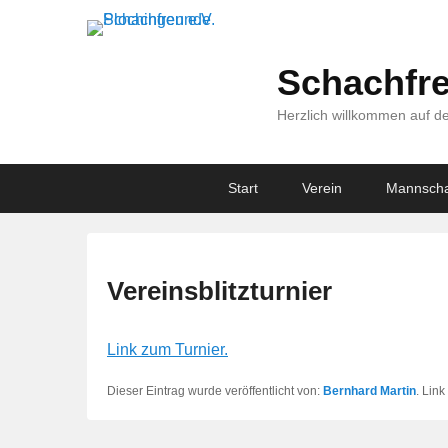
Schachfre
Herzlich willkommen auf de
Primary
Skip
Skip
Start
Verein
Mannscha
menu
to
to
primary
secondary
content
content
Vereinsblitzturnier
Link zum Turnier.
Dieser Eintrag wurde veröffentlicht von:
Bernhard Martin
. Lin