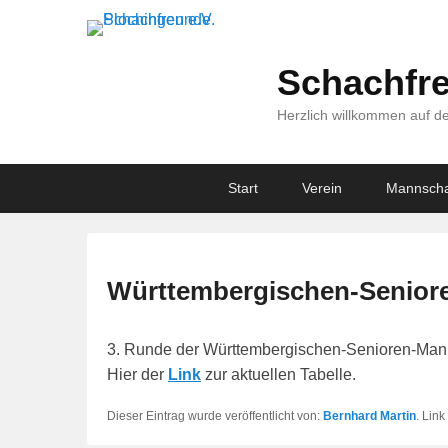
Schachfre
Herzlich willkommen auf de
Primary
Skip
Skip
Start
Verein
Mannscha
menu
to
to
primary
secondary
content
content
Württembergischen-Seniore
3. Runde der Württembergischen-Senioren-Mann
Hier der
Link
zur aktuellen Tabelle.
Dieser Eintrag wurde veröffentlicht von:
Bernhard Martin
. Lin