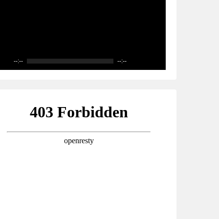
--:--
--:--