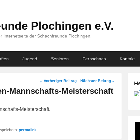
unde Plochingen e.V.
r Internetseite der Schachfreunde Plochingen.
ften
Jugend
Senioren
Fernschach
Kontakt
Beitragsnavigation
←
Vorheriger Beitrag
Nächster Beitrag
→
He
n-Mannschafts-Meisterschaft
schafts-Meisterschaft.
k speichern:
permalink
.