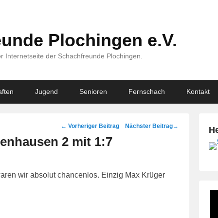
unde Plochingen e.V.
r Internetseite der Schachfreunde Plochingen.
ften
Jugend
Senioren
Fernschach
Kontakt
Beitragsnavigation
←
Vorheriger Beitrag
Nächster Beitrag
→
He
benhausen 2 mit 1:7
ren wir absolut chancenlos. Einzig Max Krüger