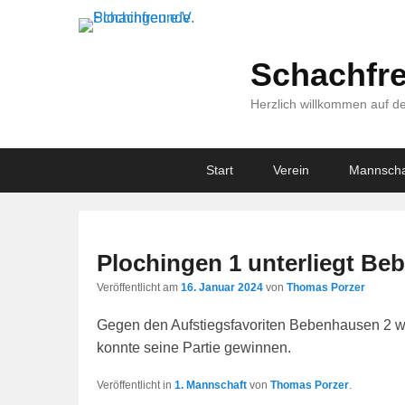
Schachfre
Herzlich willkommen auf de
Primary
Skip
Skip
Start
Verein
Mannscha
menu
to
to
primary
secondary
content
content
Plochingen 1 unterliegt Be
Veröffentlicht am
16. Januar 2024
von
Thomas Porzer
Gegen den Aufstiegsfavoriten Bebenhausen 2 wa
konnte seine Partie gewinnen.
Veröffentlicht in
1. Mannschaft
von
Thomas Porzer
.