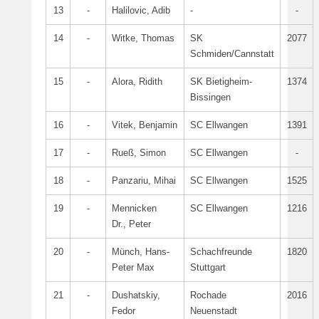
13
-
Halilovic, Adib
-
-
14
-
Witke, Thomas
SK
2077
Schmiden/Cannstatt
15
-
Alora, Ridith
SK Bietigheim-
1374
Bissingen
16
-
Vitek, Benjamin
SC Ellwangen
1391
17
-
Rueß, Simon
SC Ellwangen
-
18
-
Panzariu, Mihai
SC Ellwangen
1525
19
-
Mennicken
SC Ellwangen
1216
Dr., Peter
20
-
Münch, Hans-
Schachfreunde
1820
Peter Max
Stuttgart
21
-
Dushatskiy,
Rochade
2016
Fedor
Neuenstadt