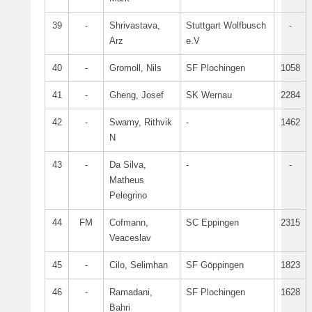
39
-
Shrivastava,
Stuttgart Wolfbusch
-
Arz
e.V
40
-
Gromoll, Nils
SF Plochingen
1058
41
-
Gheng, Josef
SK Wernau
2284
42
-
Swamy, Rithvik
-
1462
N
43
-
Da Silva,
-
-
Matheus
Pelegrino
44
FM
Cofmann,
SC Eppingen
2315
Veaceslav
45
-
Cilo, Selimhan
SF Göppingen
1823
46
-
Ramadani,
SF Plochingen
1628
Bahri