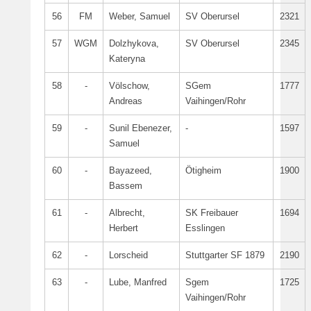
56
FM
Weber, Samuel
SV Oberursel
2321
57
WGM
Dolzhykova,
SV Oberursel
2345
Kateryna
58
-
Völschow,
SGem
1777
Andreas
Vaihingen/Rohr
59
-
Sunil Ebenezer,
-
1597
Samuel
60
-
Bayazeed,
Ötigheim
1900
Bassem
61
-
Albrecht,
SK Freibauer
1694
Herbert
Esslingen
62
-
Lorscheid
Stuttgarter SF 1879
2190
63
-
Lube, Manfred
Sgem
1725
Vaihingen/Rohr