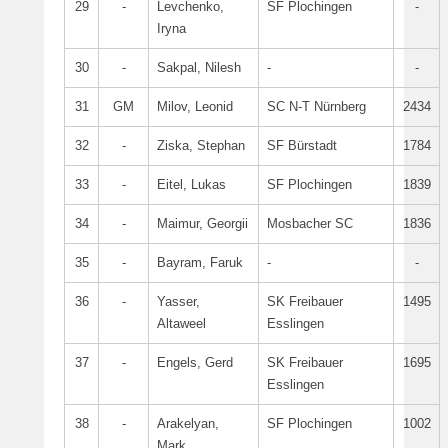
29
-
Levchenko,
SF Plochingen
-
Iryna
30
-
Sakpal, Nilesh
-
-
31
GM
Milov, Leonid
SC N‑T Nürnberg
2434
32
-
Ziska, Stephan
SF Bürstadt
1784
33
-
Eitel, Lukas
SF Plochingen
1839
34
-
Maimur, Georgii
Mosbacher SC
1836
35
-
Bayram, Faruk
-
-
36
-
Yasser,
SK Freibauer
1495
Altaweel
Esslingen
37
-
Engels, Gerd
SK Freibauer
1695
Esslingen
38
-
Arakelyan,
SF Plochingen
1002
Mark