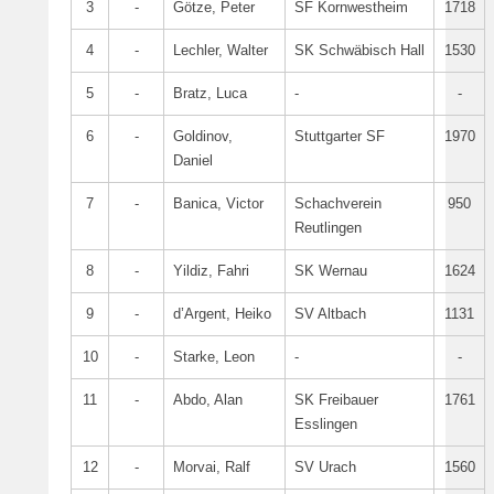
3
-
Götze, Peter
SF Kornwestheim
1718
4
-
Lechler, Walter
SK Schwäbisch Hall
1530
5
-
Bratz, Luca
-
-
6
-
Goldinov,
Stuttgarter SF
1970
Daniel
7
-
Banica, Victor
Schachverein
950
Reutlingen
8
-
Yildiz, Fahri
SK Wernau
1624
9
-
d’Argent, Heiko
SV Altbach
1131
10
-
Starke, Leon
-
-
11
-
Abdo, Alan
SK Freibauer
1761
Esslingen
12
-
Morvai, Ralf
SV Urach
1560