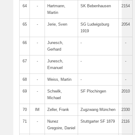
64
-
Hartmann,
SK Bebenhausen
2154
Martin
65
-
Jerie, Sven
SG Ludwigsburg
2054
1919
66
-
Junesch,
-
-
Gerhard
67
-
Junesch,
-
-
Emanuel
68
-
Weiss, Martin
-
-
69
-
Schwilk,
SF Plochingen
2010
Michael
70
IM
Zeller, Frank
Zugzwang München
2330
71
-
Nunez
Stuttgarter SF 1879
2116
Gregoire, Daniel