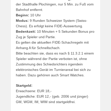
ö
der Stadthalle Plochingen, nur 5 Min. zu Fuß vom
f
Bahnhof entfernt.
f
Beginn:
10 Uhr
e
Modus:
9 Runden Schweizer System (Swiss-
n
Chess). Es erfolgt keine FIDE-Auswertung.
t
Bedenkzeit:
10 Minuten + 5 Sekunden Bonus pro
l
Zug je Spieler und Partie.
i
Es gelten die aktuellen FIDE-Schachregeln mit
c
Anhang A für Schnellschach.
h
Bitte beachten sie, dass es nach § 11.3.2.1 einem
t
Spieler während der Partie verboten ist, ohne
a
Zustimmung des Schiedsrichters irgendein
m
elektronisches Gerät im Turnierareal bei sich zu
3
haben. Dazu gehören auch Smart Watches.
0
Startgeld:
.
Erwachsene: EUR 18,-
M
Jugendliche: EUR 12,- (geb. 2006 und jünger)
a
GM, WGM, IM, WIM sind startgeldfrei.
i
2