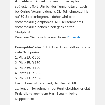
Anmeldung:
Anmeldung am Turniertag bis
0
spätestens 9:45 Uhr bei der Turnierleitung (auch
2
bei Online-Voranmeldung!). Die Teilnehmerzahl ist
4
auf
80 Spieler
begrenzt, daher wird eine
v
Voranmeldung empfohlen. Nur Teilnehmer mit
o
Voranmeldung haben einen gesicherten
n
Startplatz!
B
Benutzen Sie dazu bitte nur dieses
Formular
.
e
r
Preisgelder:
über 1.100 Euro Preisgeldfond, dazu
n
viele Sachpreise!
h
1. Platz EUR 300,-
a
2. Platz EUR 150,-
r
3. Platz EUR 100,-
d
4. Platz EUR 60,-
M
5. Platz EUR 40,-
a
Der 1. Preis ist garantiert, der Rest ab 60
r
zahlenden Teilnehmern, bei Punktgleichheit erfolgt
t
Preisteilung nach dem Hort-System, keine
i
Doppelpreise.
n