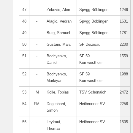
47
-
Zekovic, Alen
Spvgg Böblingen
1246
48
-
Alagic, Vedran
Spvgg Böblingen
1631
49
-
Burg, Samuel
Spvgg Böblingen
1781
50
-
Gustain, Marc
SF Deizisau
2200
51
-
Bodriyenko,
SF 59
1559
Daniel
Kornwestheim
52
-
Bodriyenko,
SF 59
1988
Markiyan
Kornwestheim
53
IM
Kölle, Tobias
TSV Schönaich
2472
54
FM
Degenhard,
Heilbronner SV
2256
Simon
55
-
Leykauf,
Heilbronner SV
1505
Thomas