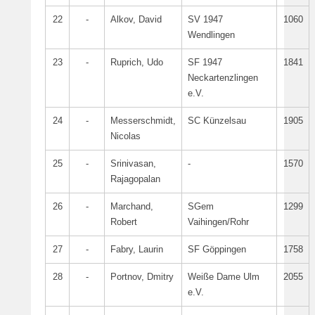
22
-
Alkov, David
SV 1947
1060
Wendlingen
23
-
Ruprich, Udo
SF 1947
1841
Neckartenzlingen
e.V.
24
-
Messerschmidt,
SC Künzelsau
1905
Nicolas
25
-
Srinivasan,
-
1570
Rajagopalan
26
-
Marchand,
SGem
1299
Robert
Vaihingen/Rohr
27
-
Fabry, Laurin
SF Göppingen
1758
28
-
Portnov, Dmitry
Weiße Dame Ulm
2055
e.V.