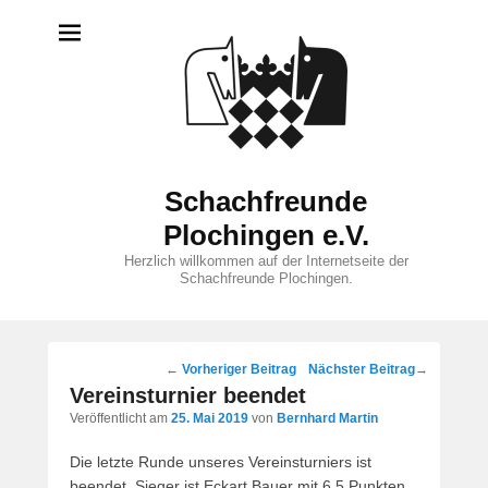
Schachfreunde
Plochingen e.V.
Herzlich willkommen auf der Internetseite der
Schachfreunde Plochingen.
Beitragsnavigation
←
Vorheriger Beitrag
Nächster Beitrag
→
Vereinsturnier beendet
Veröffentlicht am
25. Mai 2019
von
Bernhard Martin
Die letzte Runde unseres Vereinsturniers ist
beendet. Sieger ist Eckart Bauer mit 6,5 Punkten