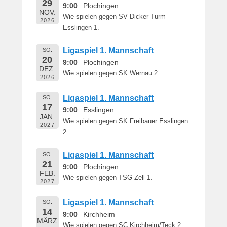
29
e
9:00
Plochingen
NOV.
r
Wie spielen gegen SV Dicker Turm
2026
n
Esslingen 1.
h
a
Ligaspiel 1. Mannschaft
SO.
r
20
9:00
Plochingen
DEZ.
d
Wie spielen gegen SK Wernau 2.
2026
M
a
Ligaspiel 1. Mannschaft
SO.
r
17
9:00
Esslingen
t
JAN.
Wie spielen gegen SK Freibauer Esslingen
i
2027
2.
n
Ligaspiel 1. Mannschaft
SO.
21
9:00
Plochingen
FEB.
Wie spielen gegen TSG Zell 1.
2027
Ligaspiel 1. Mannschaft
SO.
14
9:00
Kirchheim
MÄRZ
Wie spielen gegen SC Kirchheim/Teck 2.