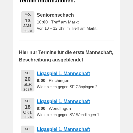
Termin Informationen:
i
c
Seniorenschach
MO.
h
13
10:00
Treff am Markt
t
JAN.
Von 10 – 12 Uhr im Treff am Markt.
a
2020
m
1
6
Hier nur Termine für die erste Mannschaft,
.
Beschreibung ausgeblendet
M
a
Ligaspiel 1. Mannschaft
SO.
i
20
9:00
Plochingen
2
SEP.
Wie spielen gegen SF Göppingen 2.
0
2026
1
Ligaspiel 1. Mannschaft
SO.
9
18
9:00
Wendlingen
v
OKT.
o
Wie spielen gegen SV Wendlingen 1.
2026
n
B
Ligaspiel 1. Mannschaft
SO.