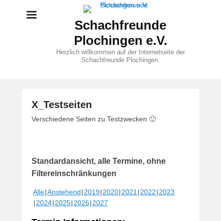
Schachfreunde
Plochingen e.V.
Herzlich willkommen auf der Internetseite der
Schachfreunde Plochingen.
X_Testseiten
V
Verschiedene Seiten zu Testzwecken 🙂
e
r
ö
Standardansicht, alle Termine, ohne
f
f
Filtereinschränkungen
e
Alle
Anstehend
2019
2020
2021
2022
2023
n
2024
2025
2026
2027
t
l