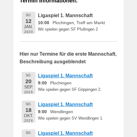
Termin Informationen:
i
c
Ligaspiel 1. Mannschaft
SO.
h
12
10:00
Plochingen, Treff am Markt
t
JAN.
Wir spielen gegen SF Pfullingen 2
a
2020
m
1
6
Hier nur Termine für die erste Mannschaft,
.
Beschreibung ausgeblendet
M
a
Ligaspiel 1. Mannschaft
SO.
i
20
9:00
Plochingen
2
SEP.
Wie spielen gegen SF Göppingen 2.
0
2026
1
Ligaspiel 1. Mannschaft
SO.
9
18
9:00
Wendlingen
v
OKT.
o
Wie spielen gegen SV Wendlingen 1.
2026
n
B
Ligaspiel 1. Mannschaft
SO.