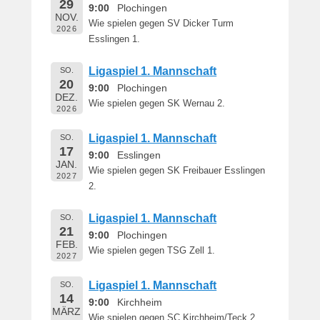
29
e
9:00
Plochingen
NOV.
r
Wie spielen gegen SV Dicker Turm
2026
n
Esslingen 1.
h
a
Ligaspiel 1. Mannschaft
SO.
r
20
9:00
Plochingen
DEZ.
d
Wie spielen gegen SK Wernau 2.
2026
M
a
Ligaspiel 1. Mannschaft
SO.
r
17
9:00
Esslingen
t
JAN.
Wie spielen gegen SK Freibauer Esslingen
i
2027
2.
n
Ligaspiel 1. Mannschaft
SO.
21
9:00
Plochingen
FEB.
Wie spielen gegen TSG Zell 1.
2027
Ligaspiel 1. Mannschaft
SO.
14
9:00
Kirchheim
MÄRZ
Wie spielen gegen SC Kirchheim/Teck 2.