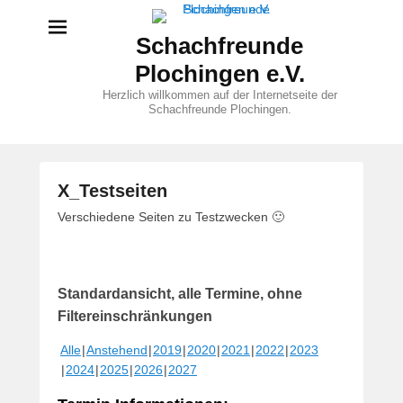
Schachfreunde
Plochingen e.V.
Herzlich willkommen auf der Internetseite der
Schachfreunde Plochingen.
X_Testseiten
V
Verschiedene Seiten zu Testzwecken 🙂
e
r
ö
Standardansicht, alle Termine, ohne
f
f
Filtereinschränkungen
e
Alle
Anstehend
2019
2020
2021
2022
2023
n
2024
2025
2026
2027
t
l