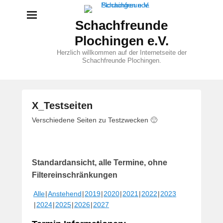
Schachfreunde
Plochingen e.V.
Herzlich willkommen auf der Internetseite der
Schachfreunde Plochingen.
X_Testseiten
V
Verschiedene Seiten zu Testzwecken 🙂
e
r
ö
Standardansicht, alle Termine, ohne
f
f
Filtereinschränkungen
e
Alle
Anstehend
2019
2020
2021
2022
2023
n
2024
2025
2026
2027
t
l