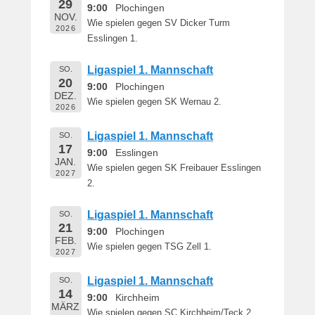
29
e
9:00
Plochingen
NOV.
r
Wie spielen gegen SV Dicker Turm
2026
n
Esslingen 1.
h
a
Ligaspiel 1. Mannschaft
SO.
r
20
9:00
Plochingen
DEZ.
d
Wie spielen gegen SK Wernau 2.
2026
M
a
Ligaspiel 1. Mannschaft
SO.
r
17
9:00
Esslingen
t
JAN.
Wie spielen gegen SK Freibauer Esslingen
i
2027
2.
n
Ligaspiel 1. Mannschaft
SO.
21
9:00
Plochingen
FEB.
Wie spielen gegen TSG Zell 1.
2027
Ligaspiel 1. Mannschaft
SO.
14
9:00
Kirchheim
MÄRZ
Wie spielen gegen SC Kirchheim/Teck 2.