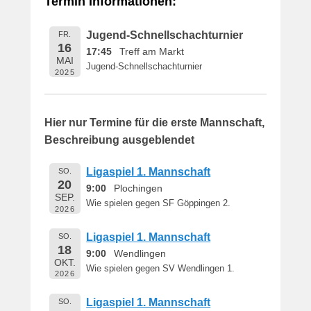
Termin Informationen:
i
c
Jugend-Schnellschachturnier
FR.
h
16
17:45
Treff am Markt
t
MAI
Jugend-Schnellschachturnier
a
2025
m
1
6
Hier nur Termine für die erste Mannschaft,
.
Beschreibung ausgeblendet
M
a
Ligaspiel 1. Mannschaft
SO.
i
20
9:00
Plochingen
2
SEP.
Wie spielen gegen SF Göppingen 2.
0
2026
1
Ligaspiel 1. Mannschaft
SO.
9
18
9:00
Wendlingen
v
OKT.
o
Wie spielen gegen SV Wendlingen 1.
2026
n
B
Ligaspiel 1. Mannschaft
SO.