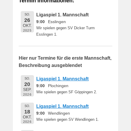
Termin Informationen:
i
c
Ligaspiel 1. Mannschaft
SO.
h
26
9:00
Esslingen
t
OKT.
Wir spielen gegen SV Dicker Turm
a
2025
Esslingen 1.
m
1
6
.
Hier nur Termine für die erste Mannschaft,
M
Beschreibung ausgeblendet
a
i
Ligaspiel 1. Mannschaft
SO.
2
20
9:00
Plochingen
0
SEP.
Wie spielen gegen SF Göppingen 2.
1
2026
9
Ligaspiel 1. Mannschaft
SO.
v
18
9:00
Wendlingen
o
OKT.
n
Wie spielen gegen SV Wendlingen 1.
2026
B