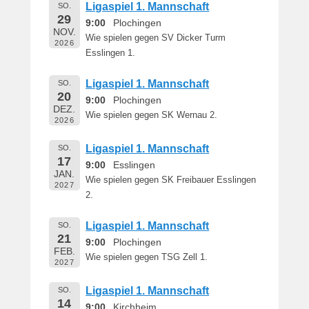
e
Ligaspiel 1. Mannschaft
SO.
29
r
9:00
Plochingen
NOV.
n
Wie spielen gegen SV Dicker Turm
2026
h
Esslingen 1.
a
r
Ligaspiel 1. Mannschaft
SO.
d
20
9:00
Plochingen
DEZ.
M
Wie spielen gegen SK Wernau 2.
2026
a
r
Ligaspiel 1. Mannschaft
SO.
t
17
9:00
Esslingen
i
JAN.
Wie spielen gegen SK Freibauer Esslingen
n
2027
2.
Ligaspiel 1. Mannschaft
SO.
21
9:00
Plochingen
FEB.
Wie spielen gegen TSG Zell 1.
2027
Ligaspiel 1. Mannschaft
SO.
14
9:00
Kirchheim