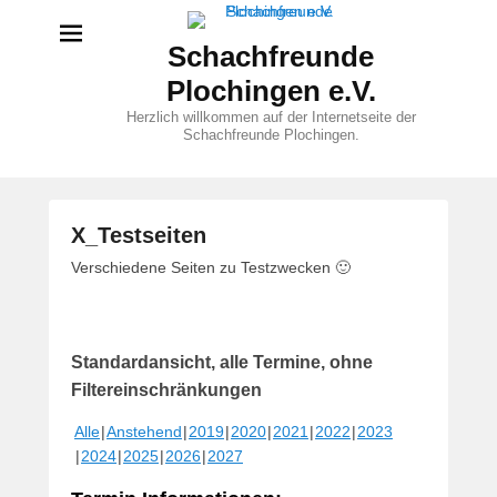
Schachfreunde
Plochingen e.V.
Herzlich willkommen auf der Internetseite der
Schachfreunde Plochingen.
X_Testseiten
V
Verschiedene Seiten zu Testzwecken 🙂
e
r
ö
Standardansicht, alle Termine, ohne
f
f
Filtereinschränkungen
e
Alle
Anstehend
2019
2020
2021
2022
2023
n
2024
2025
2026
2027
t
l