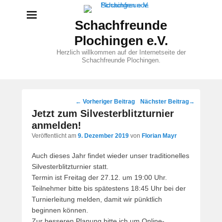
Schachfreunde
Plochingen e.V.
Herzlich willkommen auf der Internetseite der
Schachfreunde Plochingen.
Beitragsnavigation
←
Vorheriger Beitrag
Nächster Beitrag
→
Jetzt zum Silvesterblitzturnier
anmelden!
Veröffentlicht am
9. Dezember 2019
von
Florian Mayr
Auch dieses Jahr findet wieder unser traditionelles
Silvesterblitzturnier statt.
Termin ist Freitag der 27.12. um 19:00 Uhr.
Teilnehmer bitte bis spätestens 18:45 Uhr bei der
Turnierleitung melden, damit wir pünktlich
beginnen können.
Zur besseren Planung bitte ich um Online-