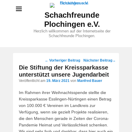
Schachfreunde
Plochingen e.V.
Herzlich willkommen auf der Internetseite der
Schachfreunde Plochingen.
Beitragsnavigation
←
Vorheriger Beitrag
Nächster Beitrag
→
Die Stiftung der Kreissparkasse
unterstützt unsere Jugendarbeit
Veröffentlicht am
19. März 2021
von
Manfred Bauer
Im Rahmen ihrer Weihnachtsspende stellte die
Kreissparkasse Esslingen-Nürtingen einen Betrag
von 100.000 € Vereinen im Landkreis zur
Verfügung, wenn sie gezielt Projekte realisieren,
die den Menschen gerade in Zeiten der Corona-
Pandemie Heimat und Verlässlichkeit schenken.
Wir sind sehr froh und dankbar, dass hier auch ein