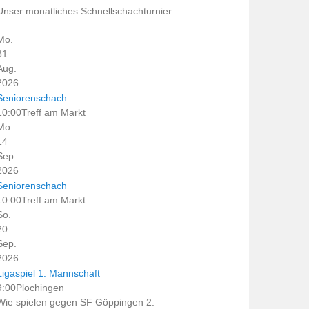
Unser monatliches Schnellschachturnier.
Mo.
31
Aug.
2026
Seniorenschach
10:00
Treff am Markt
Mo.
14
Sep.
2026
Seniorenschach
10:00
Treff am Markt
So.
20
Sep.
2026
Ligaspiel 1. Mannschaft
9:00
Plochingen
Wie spielen gegen SF Göppingen 2.