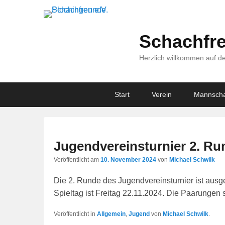
Schachfre
Herzlich willkommen auf de
Primary
Skip
Skip
Start
Verein
Mannscha
menu
to
to
primary
secondary
content
content
Jugendvereinsturnier 2. Ru
Veröffentlicht am
10. November 2024
von
Michael Schwilk
Die 2. Runde des Jugendvereinsturnier ist ausge
Spieltag ist Freitag 22.11.2024. Die Paarungen
Veröffentlicht in
Allgemein
,
Jugend
von
Michael Schwilk
.