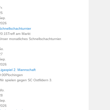
Fr.
25
Sep.
2026
Schnellschachturnier
20:15
Treff am Markt
Unser monatliches Schnellschachturnier.
So.
27
Sep.
2026
Ligaspiel 2. Mannschaft
9:00
Plochingen
Wir spielen gegen SC Ostfildern 3.
Mo.
28
Sep.
2026