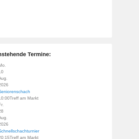
nstehende Termine:
Mo.
10
Aug.
2026
Seniorenschach
10:00
Treff am Markt
Fr.
28
Aug.
2026
Schnellschachturnier
20:15
Treff am Markt