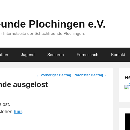
unde Plochingen e.V.
r Internetseite der Schachfreunde Plochingen.
ften
Jugend
Senioren
Fernschach
Kontakt
Beitragsnavigation
←
Vorheriger Beitrag
Nächster Beitrag
→
He
nde ausgelost
lost.
 stehen
hier
.