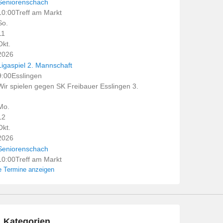
Seniorenschach
10:00
Treff am Markt
So.
11
Okt.
2026
Ligaspiel 2. Mannschaft
9:00
Esslingen
Wir spielen gegen SK Freibauer Esslingen 3.
Mo.
12
Okt.
2026
Seniorenschach
10:00
Treff am Markt
e Termine anzeigen
Kategorien