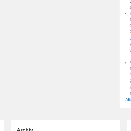
All
Archiv