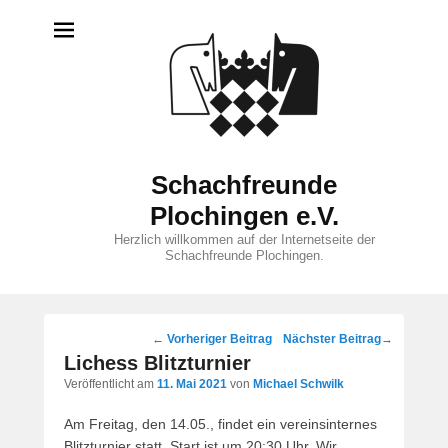
Schachfreunde
Plochingen e.V.
Herzlich willkommen auf der Internetseite der
Schachfreunde Plochingen.
Beitragsnavigation
←
Vorheriger Beitrag
Nächster Beitrag
→
Lichess Blitzturnier
Veröffentlicht am
11. Mai 2021
von
Michael Schwilk
Am Freitag, den 14.05., findet ein vereinsinternes
Blitzturnier statt. Start ist um 20:30 Uhr. Wir