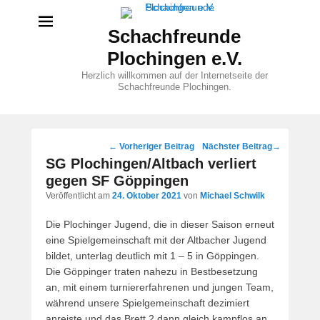
Schachfreunde
Plochingen e.V.
Herzlich willkommen auf der Internetseite der
Schachfreunde Plochingen.
Beitragsnavigation
←
Vorheriger Beitrag
Nächster Beitrag
→
SG Plochingen/Altbach verliert
gegen SF Göppingen
Veröffentlicht am
24. Oktober 2021
von
Michael Schwilk
Die Plochinger Jugend, die in dieser Saison erneut
eine Spielgemeinschaft mit der Altbacher Jugend
bildet, unterlag deutlich mit 1 – 5 in Göppingen.
Die Göppinger traten nahezu in Bestbesetzung
an, mit einem turniererfahrenen und jungen Team,
während unsere Spielgemeinschaft dezimiert
anreiste und das Brett 2 dann gleich kampflos an