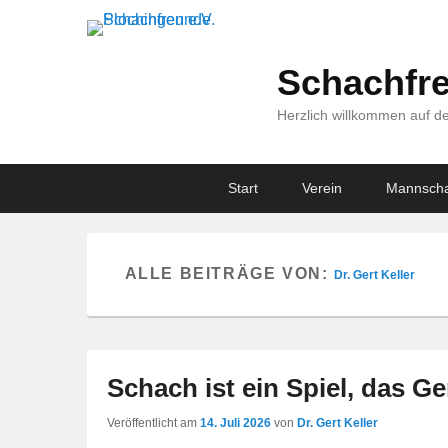
Schachfre
Herzlich willkommen auf de
Primary
Skip
Skip
Start
Verein
Mannscha
menu
to
to
primary
secondary
content
content
ALLE BEITRÄGE VON:
Dr. Gert Keller
Schach ist ein Spiel, das G
Veröffentlicht am
14. Juli 2026
von
Dr. Gert Keller