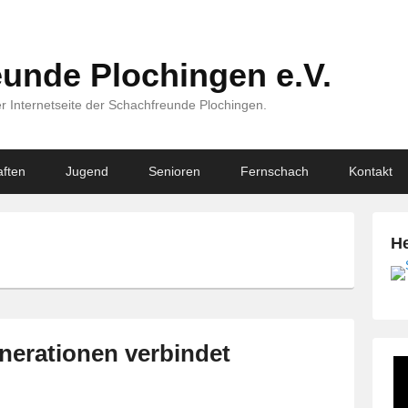
unde Plochingen e.V.
r Internetseite der Schachfreunde Plochingen.
ften
Jugend
Senioren
Fernschach
Kontakt
He
enerationen verbindet