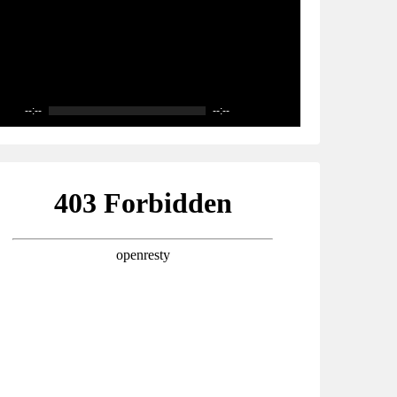
--:--
--:--