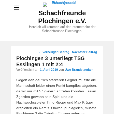
Schachfreunde
Plochingen e.V.
Herzlich willkommen auf der Internetseite der
Schachfreunde Plochingen.
Beitragsnavigation
←
Vorheriger Beitrag
Nächster Beitrag
→
Plochingen 3 unterliegt TSG
Esslingen 1 mit 2:4
Veröffentlicht am
1. April 2019
von
Uwe Brandstaedter
Gegen den deutlich stärkeren Gegner musste die
Mannschaft leider einen Punkt kampflos abgeben,
da wir nur mit 5 Spielern antreten konnten. Traian
Zgardea gewann sein Spiel und die
Nachwuchsspieler Timo Rieger und Max Krüger
erspielten ein Remis. Obwohl punktgleich, musste
Plochingen 3 die Tabellenführung aufgrund