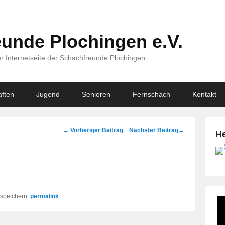
unde Plochingen e.V.
r Internetseite der Schachfreunde Plochingen.
ften
Jugend
Senioren
Fernschach
Kontakt
Beitragsnavigation
←
Vorheriger Beitrag
Nächster Beitrag
→
He
k speichern:
permalink
.