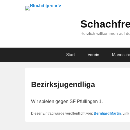
Schachfre
Herzlich willkommen auf de
Primary
Skip
Skip
Start
Verein
Mannscha
menu
to
to
primary
secondary
content
content
Bezirksjugendliga
Wir spielen gegen SF Pfullingen 1.
Dieser Eintrag wurde veröffentlicht von:
Bernhard Martin
. Lin