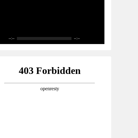
--:--
--:--