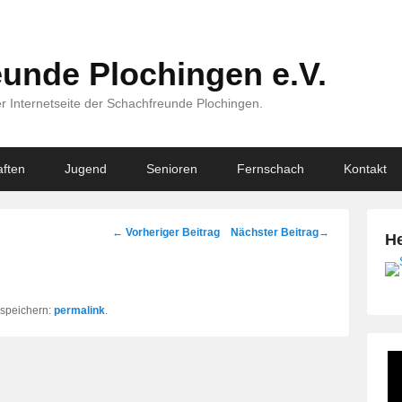
unde Plochingen e.V.
r Internetseite der Schachfreunde Plochingen.
ften
Jugend
Senioren
Fernschach
Kontakt
Beitragsnavigation
←
Vorheriger Beitrag
Nächster Beitrag
→
He
k speichern:
permalink
.