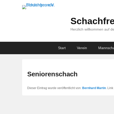
Schachfre
Herzlich willkommen auf de
Primary
Skip
Skip
Start
Verein
Mannscha
menu
to
to
primary
secondary
content
content
Seniorenschach
Dieser Eintrag wurde veröffentlicht von:
Bernhard Martin
. Lin