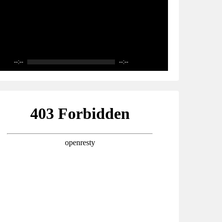
--:--
--:--