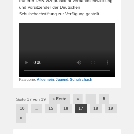
früherer DSB-Vizepräsident Verbandsentwicklung
und Vorsitzender der Deutschen
Schulschachstiftung zur Verfügung gestellt.
Kategorie:
Allgemein
,
Jugend
,
Schulschach
Beitragsnavigation
« Erste
«
...
5
Seite 17 von 19
10
...
15
16
17
18
19
»