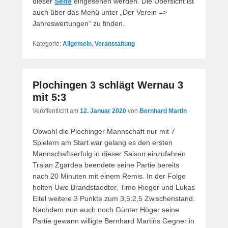
dieser
Seite
eingesehen werden. Die Übersicht ist
auch über das Menü unter „Der Verein =>
Jahreswertungen“ zu finden.
Kategorie:
Allgemein
,
Veranstaltung
Plochingen 3 schlägt Wernau 3
mit 5:3
Veröffentlicht am
12. Januar 2020
von
Bernhard Martin
Obwohl die Plochinger Mannschaft nur mit 7
Spielern am Start war gelang es den ersten
Mannschaftserfolg in dieser Saison einzufahren.
Traian Zgardea beendete seine Partie bereits
nach 20 Minuten mit einem Remis. In der Folge
holten Uwe Brandstaedter, Timo Rieger und Lukas
Eitel weitere 3 Punkte zum 3,5:2,5 Zwischenstand.
Nachdem nun auch noch Günter Höger seine
Partie gewann willigte Bernhard Martins Gegner in