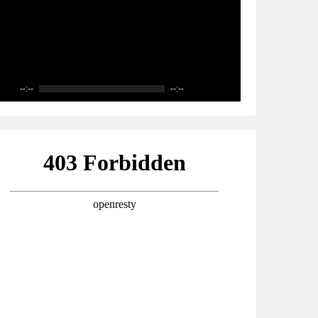
--:--
--:--