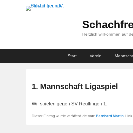
Schachfre
Herzlich willkommen auf de
Primary
Skip
Skip
Start
Verein
Mannscha
menu
to
to
primary
secondary
content
content
1. Mannschaft Ligaspiel
Wir spielen gegen SV Reutlingen 1.
Dieser Eintrag wurde veröffentlicht von:
Bernhard Martin
. Lin