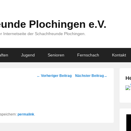
unde Plochingen e.V.
r Internetseite der Schachfreunde Plochingen.
ften
Jugend
Senioren
Fernschach
Kontakt
Beitragsnavigation
←
Vorheriger Beitrag
Nächster Beitrag
→
He
k speichern:
permalink
.