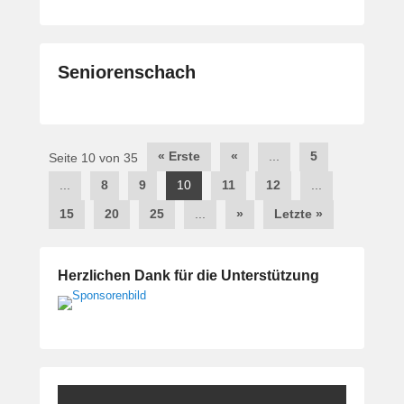
Seniorenschach
Beitragsnavigation
« Erste
«
...
5
Seite 10 von 35
...
8
9
10
11
12
...
15
20
25
...
»
Letzte »
Herzlichen Dank für die Unterstützung