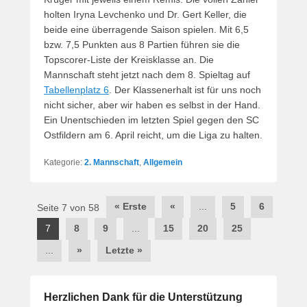
holten Iryna Levchenko und Dr. Gert Keller, die
beide eine überragende Saison spielen. Mit 6,5
bzw. 7,5 Punkten aus 8 Partien führen sie die
Topscorer-Liste der Kreisklasse an. Die
Mannschaft steht jetzt nach dem 8. Spieltag auf
Tabellenplatz 6
. Der Klassenerhalt ist für uns noch
nicht sicher, aber wir haben es selbst in der Hand.
Ein Unentschieden im letzten Spiel gegen den SC
Ostfildern am 6. April reicht, um die Liga zu halten.
Kategorie:
2. Mannschaft
,
Allgemein
Beitragsnavigation
« Erste
«
...
5
6
Seite 7 von 58
7
8
9
...
15
20
25
...
»
Letzte »
Herzlichen Dank für die Unterstützung