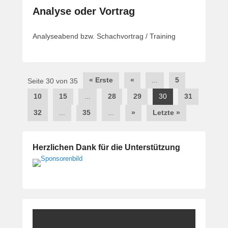
Analyse oder Vortrag
Analyseabend bzw. Schachvortrag / Training
Beitragsnavigation
« Erste
«
...
5
Seite 30 von 35
10
15
...
28
29
30
31
32
...
35
...
»
Letzte »
Herzlichen Dank für die Unterstützung