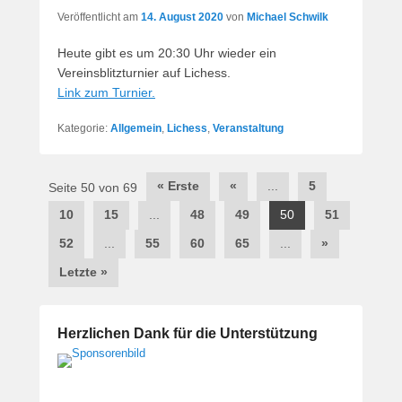
Veröffentlicht am
14. August 2020
von
Michael Schwilk
Heute gibt es um 20:30 Uhr wieder ein
Vereinsblitzturnier auf Lichess.
Link zum Turnier.
Kategorie:
Allgemein
,
Lichess
,
Veranstaltung
Beitragsnavigation
« Erste
«
...
5
Seite 50 von 69
10
15
...
48
49
50
51
52
...
55
60
65
...
»
Letzte »
Herzlichen Dank für die Unterstützung