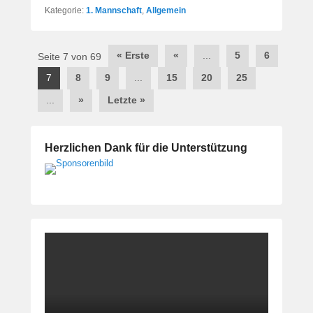
Kategorie:
1. Mannschaft
,
Allgemein
Beitragsnavigation
« Erste
«
...
5
6
Seite 7 von 69
7
8
9
...
15
20
25
...
»
Letzte »
Herzlichen Dank für die Unterstützung